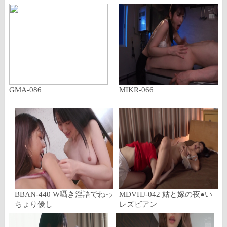
GMA-086
MIKR-066
BBAN-440 W囁き淫語でねっ
MDVHJ-042 姑と嫁の夜●い
ちょり優し
レズビアン