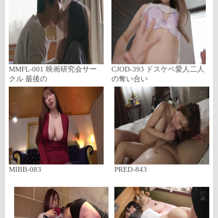
MMFL-001 映画研究会サー
CJOD-393 ドスケベ愛人二人
クル 最後の
の奪い合い
MIBB-083
PRED-843