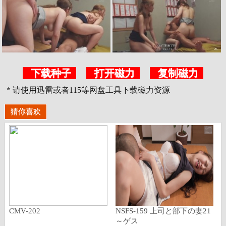
下载种子
打开磁力
复制磁力
* 请使用迅雷或者115等网盘工具下载磁力资源
猜你喜欢
CMV-202
NSFS-159 上司と部下の妻21
～ゲス